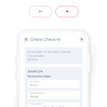
Previous
Next
➜
➜