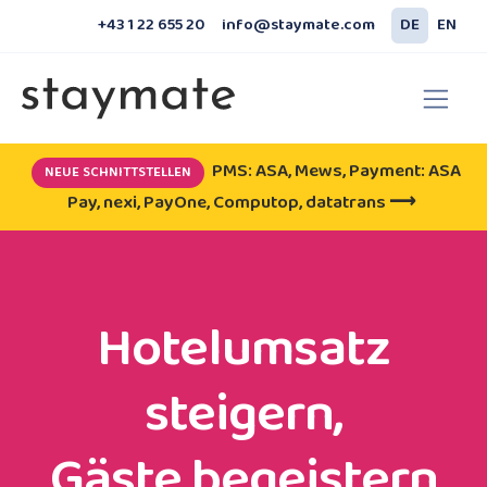
+43 1 22 655 20
info@staymate.com
DE
EN
PMS: ASA, Mews, Payment: ASA
NEUE SCHNITTSTELLEN
Pay, nexi, PayOne, Computop, datatrans ⟶
Hotelumsatz
steigern,
Gäste begeistern