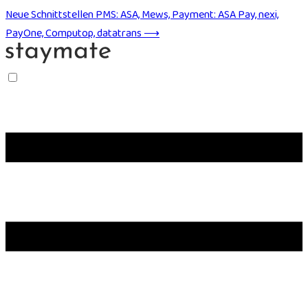
Neue Schnittstellen
PMS: ASA, Mews, Payment: ASA Pay, nexi,
PayOne, Computop, datatrans ⟶