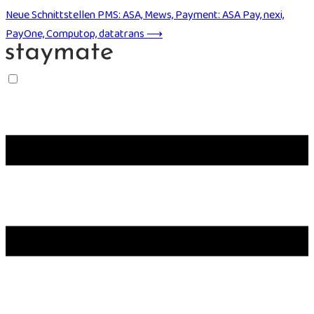
Neue Schnittstellen
PMS: ASA, Mews, Payment: ASA Pay, nexi,
PayOne, Computop, datatrans ⟶